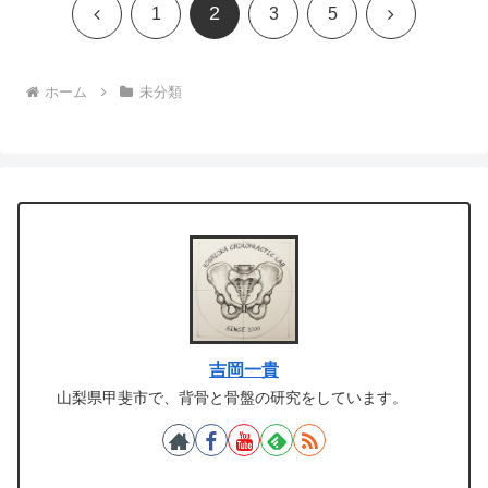
2
前
次
1
3
5
へ
へ
ホーム
未分類
吉岡一貴
山梨県甲斐市で、背骨と骨盤の研究をしています。