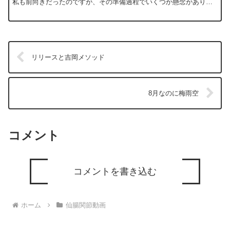
私も前向きだったのですが、その準備過程でいくつか懸念がありま
した。制作は当然プロにお任せする前提で、それを...
リリースと吉岡メソッド
8月なのに梅雨空
コメント
コメントを書き込む
ホーム
仙腸関節動画