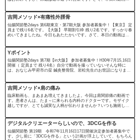
「手首の痛み」です。「床に手を着くと痛い」「手首を...
吉岡メソッド×有痛性外脛骨
仙腸関節塾2days 第6期東京・第7期大阪 参加者募集中！【東京】 定
員まで残り6名です。【大阪】 早期割引枠 残り2名です。すっかり春
めいてきましたね。今日もあたたかいです。さて、本日の動画は
「有痛性外脛骨」です。足首が痛いとか、アキレ...
Yポイント
仙腸関節塾2days 第7期【in大阪】 参加者募集中！H30年7月15,16日
開催（ 定員まで 残り4名）自分で動画を撮っていないそんな時に
は、おなじみ甲府市の栞 鍼灸整骨院、岩松先生のお世話になります
（笑）。（岩松先生の他の動画はこちら...
吉岡メソッド×肩の痛み
臨床動画も、まあまあ増えてきましたよ。今回は肩関節痛の動画で
す。患者さんは、たま～に来られる内科のドクターです。モザイク
越しですが、とても誠実な人柄が伝わりませんか？いつも施術しな
がらいろいろと質問したりして、こちらが勉強させてもらってい
た...
デジタルクリエーターらしいので、3DCGを作る
仙腸関節塾 第19期 令和7年11月16日17日開催決定参加者募集中で
す。少し前に「3DCGを作る」という計画が浮上していて、もちろん