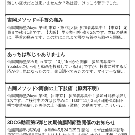
難しい症状だとは思いませんか？私は昔、けっこう苦手でした。な
んだか治せている気がしなくてね。今になると分かるの...
吉岡メソッド×手首の痛み
仙腸関節塾2days 第6期東京・第7期大阪 参加者募集中！【東京】 定
員まで残り1名です。【大阪】 早期割引枠 残り2名です。本日の動画
は、手首の痛みです。この方はこれまで腰やら首やら膝やら頭痛や
ら、あちこち痛くなるたびに来てくれる患者さ...
あっちは私じゃありません
仙腸関節塾第五期 in 東京 10月15日から開催 参加者募集中
Youtubeにせっせと動画を投稿しているわけですが、検索に対する反
応が少し気になったので、先日調べてみたのです。マイナーな症例
が多いこともあって、ドンズバの疾患名（？）で検索...
吉岡メソッド×両側の上下肢痛（原因不明）
仙腸関節塾2days 第8期【in東京】 参加者募集中！参加可能枠は残り
1名です。ご検討中の方はお早めに！H30年11月3日,4日開催原因不
明で突然発症した両側の上下肢痛（激痛）の動画です。こういう患
者さんが来られたら、皆さんどうされますか...
3DCG動画第5弾と次期仙腸関節塾開催のお知らせ
仙腸関節塾 第20期 令和8年5月24日25日 開催！まずは仙腸関節塾
第20期の開催日程が決まりましたので、お知らせです。来年（令和8