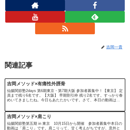
吉岡一貴
関連記事
吉岡メソッド×有痛性外脛骨
仙腸関節塾2days 第6期東京・第7期大阪 参加者募集中！【東京】 定
員まで残り6名です。【大阪】 早期割引枠 残り2名です。すっかり春
めいてきましたね。今日もあたたかいです。さて、本日の動画は
「有痛性外脛骨」です。足首が痛いとか、アキレ...
吉岡メソッド×肩こり
仙腸関節塾第五期 in 東京 10月15日から開催 参加者募集中本日の
動画は「肩こり」です。肩こりって、甘く考えがちですが、意外と