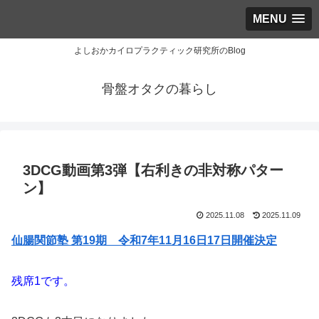
MENU
よしおかカイロプラクティック研究所のBlog
骨盤オタクの暮らし
3DCG動画第3弾【右利きの非対称パター
ン】
2025.11.08
2025.11.09
仙腸関節塾 第19期 令和7年11月16日17日開催決定
残席1です。