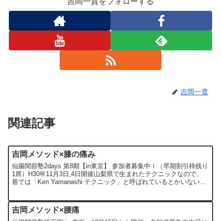
吉岡一貴をフォローする
吉岡一貴
関連記事
吉岡メソッド×膝の痛み
仙腸関節塾2days 第8期【in東京】 参加者募集中！（早期割引枠残り
1席）H30年11月3日,4日開催山梨県で生まれたテクニックなので、
巷では「Ken Yamanashi テクニック」と呼ばれているとかいないと
か、いやいないけど、の吉岡...
吉岡メソッド×腰痛