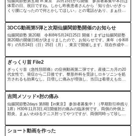
仙腸関節塾第五期 in 東京 10月15日から開催 参加者募集中本日は
体育の日、祝日ですね。しかし昨夜患者さんから「知り合いがぎっ
くり腰になったので何とかしてほしい」との電話があり、まぁ仕方
ないか、と引き受けたところ、本日どういうわけか立て...
3DCG動画第5弾と次期仙腸関節塾開催のお知らせ
仙腸関節塾 第20期 令和8年5月24日25日 開催！まずは仙腸関節塾
第20期の開催日程が決まりましたので、お知らせです。来年（令和8
年）の5月24日（日）25日（月）、東京で開催します。現在作成中の
動画も活用し、より分かりやすくお伝えでき...
ぎっくり首 File2
ぎっくり首（急性頚部痛）の症例動画第二弾です。産後二カ月の20
代女性で、発症から二日後です。整形外科を受診しロキソニンを処
方されるも効果なし。日増しに痛みが増強し、当日は着替えも出来
ず、「1ミリも動かせない」とお姉さんに連れられて来院。当日...
吉岡メソッド×肘の痛み
仙腸関節塾2days 第8期【in東京】 参加者募集中！（早期割引枠残り
1席）H30年11月3日,4日開催肘の痛みの臨床例です。両側の外側上
顆炎、まぁいわゆるテニス肘ってやつですが、両側同時って珍しい
ですよね。このような肘の痛み、苦手な方も...
ショート動画を作った