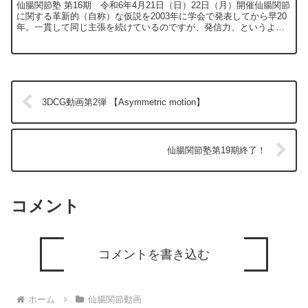
仙腸関節塾 第16期 令和6年4月21日（日）22日（月）開催仙腸関節
に関する革新的（自称）な仮説を2003年に学会で発表してから早20
年。一貫して同じ主張を続けているのですが、発信力、というより
発信意欲、いやいや、そもそも意欲そのものが欠...
3DCG動画第2弾 【Asymmetric motion】
仙腸関節塾第19期終了！
コメント
コメントを書き込む
ホーム
仙腸関節動画