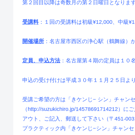
第２回目以降は奇数月の第２日曜日となりま
受講料
：１回の受講料は初級¥12,000、中級¥14,
開催場所
：名古屋市西区の浄心駅（鶴舞線）
定員、申込方法
：名古屋第４期の定員は１０
申込の受け付けは平成３０年１１月２５日よ
受講ご希望の方は「きケンじ− シン」チャン
（http://suzukichiro.jp/1457869
アウト、ご記入、郵送して下さい（〒451-00
プラクティック内「きケンじ−シン」チャンセ