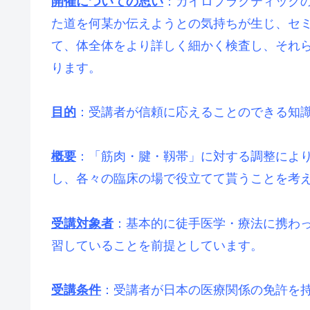
開催についての思い
：カイロプラクティック
た道を何某か伝えようとの気持ちが生じ、セ
て、体全体をより詳しく細かく検査し、それ
ります。
目的
：受講者が信頼に応えることのできる知
概要
：「筋肉・腱・靱帯」に対する調整によ
し、各々の臨床の場で役立てて貰うことを考
受講対象者
：基本的に徒手医学・療法に携わ
習していることを前提としています。
受講条件
：受講者が日本の医療関係の免許を