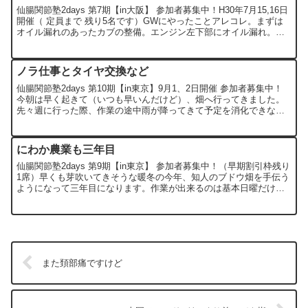
仙腸関節塾2days 第7期【in大阪】 参加者募集中！H30年7月15,16日
開催（ 定員まで 残り5名です）GWにやったことアレコレ。まずは
オイル漏れのあったカブの整備。エンジン左下部にオイル漏れ。結
構広範囲にオイルが飛んでます。キック...
ノラ仕事とタイヤ交換など
仙腸関節塾2days 第10期【in東京】9月1、2日開催 参加者募集中！
今朝は早く起きて（いつも早いんだけど）、畑へ行ってきました。
先々週に行った際、作業の途中雨が降ってきて予定を消化できなか
ったので、その続き。ワイルドに育ち放題の房の摘...
にわか農業も三年目
仙腸関節塾2days 第9期【in東京】 参加者募集中！（早期割引枠残り
1席）早くも芽吹いてきそうな暖冬の今年、知人のブドウ畑を手伝う
ようになって三年目になります。作業が出来るのは基本日曜だけ
で、他のことに時間を取られてもたもたしていたらこ...
また頚部痛ですけど