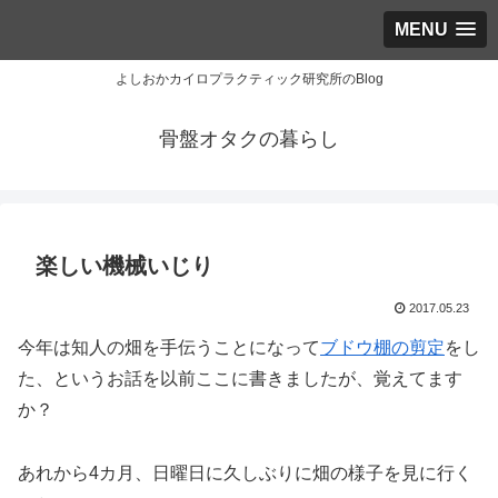
MENU
よしおかカイロプラクティック研究所のBlog
骨盤オタクの暮らし
楽しい機械いじり
2017.05.23
今年は知人の畑を手伝うことになって
ブドウ棚の剪定
をし
た、というお話を以前ここに書きましたが、覚えてます
か？
あれから4カ月、日曜日に久しぶりに畑の様子を見に行く