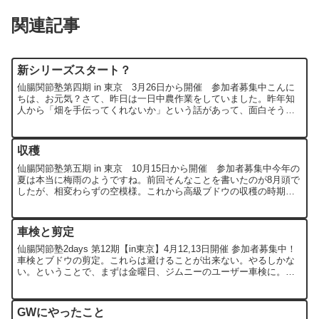
関連記事
新シリーズスタート？
仙腸関節塾第四期 in 東京 3月26日から開催 参加者募集中こんに
ちは、お元気？さて、昨日は一日中農作業をしていました。昨年知
人から「畑を手伝ってくれないか」という話があって、面白そうな
のでやってみることにしたのです。本人は県外在住で、ご...
収穫
仙腸関節塾第五期 in 東京 10月15日から開催 参加者募集中今年の
夏は本当に梅雨のようですね。前回そんなことを書いたのが8月頭で
したが、相変わらずの空模様。これから高級ブドウの収穫の時期な
のに、大丈夫かな？さて、今年からお手伝いしている...
車検と剪定
仙腸関節塾2days 第12期【in東京】4月12,13日開催 参加者募集中！
車検とブドウの剪定。これらは避けることが出来ない。やるしかな
い。ということで、まずは金曜日、ジムニーのユーザー車検に。車
検を通すためには、ジムニーを車検仕様に戻す...
GWにやったこと