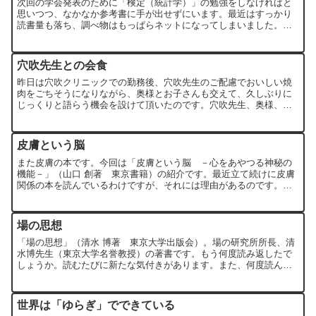
次回の学会発表のために「検定（統計学）」の勉強をしなければと
思いつつ、なかなか参考書に手が出せずにいます。最近はすっかり
読書量も落ち、調べ物はもっぱらネットになってしまいました。で
もやっぱり印刷された書物の方が好きですけどね。さて、高校2年...
穴吹先生との会食
昨日は穴吹クリニックでの勤務後、穴吹先生のご配慮でおいしい焼
肉をごちそうになりながら、奥様とお子さんも交えて、久しぶりに
じっくりと語らう機会を設けて頂いたのです。穴吹先生、奥様、ど
うもありがとうございました！穴吹先生は以前より日本のカイロ
業...
皮膚という脳
また皮膚の本です。今回は「皮膚という脳 －心をあやつる神秘の
機能－」（山口 創著 東京書籍）の紹介です。最近立て続けに皮膚
関係の本を読んでいるわけですが、それには理由があるのです。そ
の理由はいずれまた。この本は以前に紹介した「第三の脳」と内...
場の思想
「場の思想」（清水 博著 東京大学出版会）。場の研究所所長、清
水博先生（東京大学名誉教授）の著書です。もう何度読み返したで
しょうか。読むたびに新たな気付きがあります。また、何度読んで
も「理解した」とは言えません。場の研究所の勉強会に参加して...
世界は「ゆらぎ」でできている