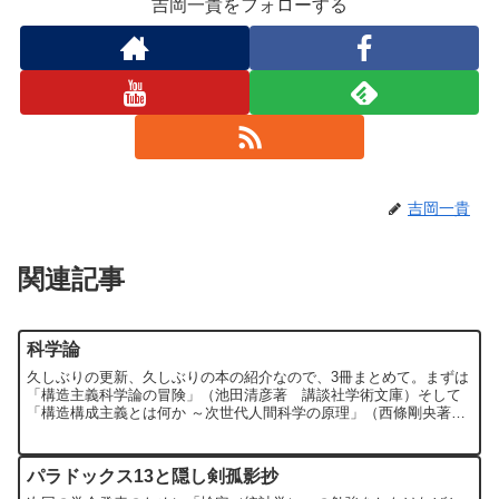
吉岡一貴をフォローする
吉岡一貴
関連記事
科学論
久しぶりの更新、久しぶりの本の紹介なので、3冊まとめて。まずは
「構造主義科学論の冒険」（池田清彦著 講談社学術文庫）そして
「構造構成主義とは何か ～次世代人間科学の原理」（西條剛央著
北大路書房）さらに、「科学の剣 哲学の魔法 ―対談 構造...
パラドックス13と隠し剣孤影抄