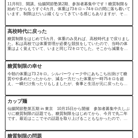
11月8日、開講。仙腸関節塾第2期、参加者募集中です！糖質制限を
始めてからもうすぐ4カ月。体重は73キロ～74キロの間に落ち着いて
います。制限はだいぶ緩くなってきている感じもありますが、それ
でも、炭水化物摂取量は多くて一日100グラム程度で...
高校時代に戻った
糖質制限をはじめて5カ月。体重のみ見れば、高校時代まで戻りまし
た。私は高校では体重管理が必要な競技をしていたので、当時の体
重はよく覚えていて、いまと同じ72キロでした。そこから減量をし
て68キロ級で戦っていたのですが、当時高校の監督から「7...
糖質制限の幸せ
今朝の体重は73.2キロ。シルバーウィーク中にあちこち出掛けて糖
質やや多めだったからか、減る一方だった体重が一時75キロを超
え、一瞬だけ焦ったりもしましたが、食事と生活が元に戻ったら、
体重も減少しました。しつこいようですが、別にダイエットが...
カップ麺
仙腸関節塾第五期 in 東京 10月15日から開催 参加者募集中久しぶ
りに糖質制限の話題でも。糖質制限をはじめてから、今月で丸二年
です。最近はここでその話題を取り上げることもなかったので、そ
の事実すら忘れ去られているか知らない方もいるかと思...
糖質制限の問題