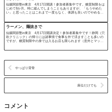
仙腸関節塾in東京 4月17日開講！参加者募集中です。糖質制限をは
じめて8か月。時に緩んでしまうこともありますが、「もうやめた
い」と思ったことはこれまで一度もなく、体調も良いのでやめる理
由は見当たりません。合っているのでしょうね。私は私自身...
ラーメン、麺抜きで
仙腸関節塾in東京 4月17日開講決定！参加者募集中です！静岡（穴
吹クリニック）の帰りには諸事情で食事を外で済ますことも多いの
ですが、糖質制限中の身では入るお店も限られます（意外とマック
なんてこともしばしば。もちろんポテトはナシで）。糖質制...
やっぱり背骨
座位だけでも
コメント