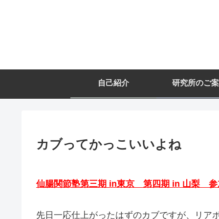
自己紹介
研究所のご案
カブってかっこいいよね
仙腸関節塾第三期 in東京 第四期 in 山梨 
先日一応仕上がったはずのカブですが、リア