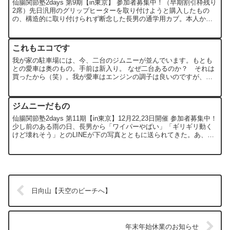
仙腸関節塾2days 第9期【in東京】 参加者募集中！（早期割引枠残り
2席）先日汎用のグリップヒーターを取り付けようと購入したもの
の、構造的に取り付けられず断念した長男の通学用カブ。本人から
「俺だって寒いのに、弟ばっかりぬくぬくしやがって...
これもエコです
我が家の駐車場には、今、二台のジムニーが並んでいます。もとも
との愛車は奥のもの。手前は新入り。 なぜ二台あるのか？ それは
買ったから（笑）。我が愛車はエンジンの調子は良いのですが、ど
うもアイドリング時の回転数が高値安定型。そのために音も大き...
ジムニーだもの
仙腸関節塾2days 第11期【in東京】12月22,23日開催 参加者募集中！
少し前のある雨の日、長男から「ワイパーやばい」「ギリギリ動く
けど壊れそう」とのLINEが下の写真とともに送られてきた。あ、こ
れ、壊れそうじゃなくて、完全に壊れて...
日向山【天空のビーチへ】
年末年始休業のお知らせ