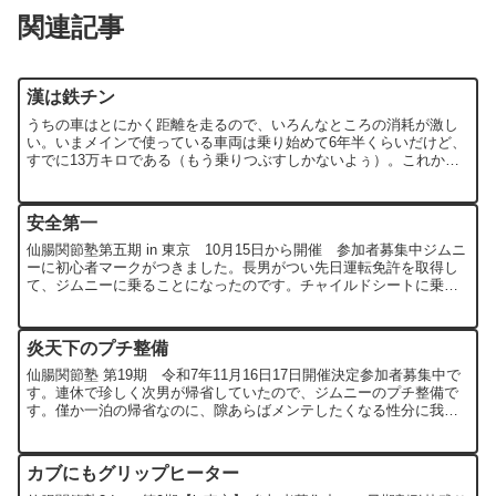
関連記事
漢は鉄チン
うちの車はとにかく距離を走るので、いろんなところの消耗が激し
い。いまメインで使っている車両は乗り始めて6年半くらいだけど、
すでに13万キロである（もう乗りつぶすしかないよぅ）。これから
静岡へ週2回往復することを考えると、今後走行距離は飛躍的...
安全第一
仙腸関節塾第五期 in 東京 10月15日から開催 参加者募集中ジムニ
ーに初心者マークがつきました。長男がつい先日運転免許を取得し
て、ジムニーに乗ることになったのです。チャイルドシートに乗っ
ていた息子も、ついに自分で運転する日が来てしまいま...
炎天下のプチ整備
仙腸関節塾 第19期 令和7年11月16日17日開催決定参加者募集中で
す。連休で珍しく次男が帰省していたので、ジムニーのプチ整備で
す。僅か一泊の帰省なのに、隙あらばメンテしたくなる性分に我な
がら呆れます（笑）。まぁ古いクルマだし、壊れるのも...
カブにもグリップヒーター