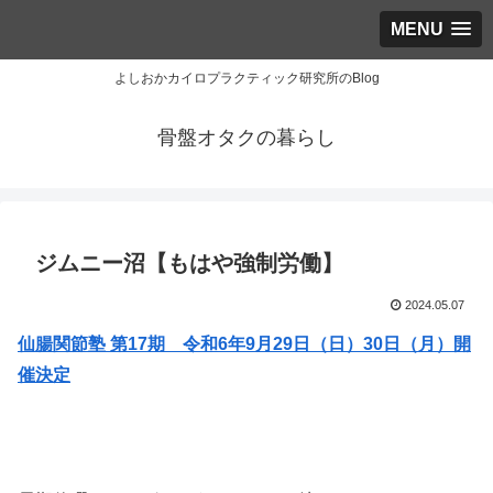
MENU
よしおかカイロプラクティック研究所のBlog
骨盤オタクの暮らし
ジムニー沼【もはや強制労働】
2024.05.07
仙腸関節塾 第17期 令和6年9月29日（日）30日（月）開
催決定