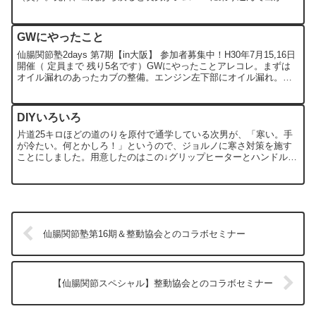
ようとしているのですが、なんか様子が変。どうやら暖機後に出発
し...
GWにやったこと
仙腸関節塾2days 第7期【in大阪】 参加者募集中！H30年7月15,16日
開催（ 定員まで 残り5名です）GWにやったことアレコレ。まずは
オイル漏れのあったカブの整備。エンジン左下部にオイル漏れ。結
構広範囲にオイルが飛んでます。キック...
DIYいろいろ
片道25キロほどの道のりを原付で通学している次男が、「寒い。手
が冷たい。何とかしろ！」というので、ジョルノに寒さ対策を施す
ことにしました。用意したのはこの↓グリップヒーターとハンドルカ
バー。両方で4千円くらいだったと思う。アマゾンで。グリッ...
仙腸関節塾第16期＆整動協会とのコラボセミナー
【仙腸関節スペシャル】整動協会とのコラボセミナー