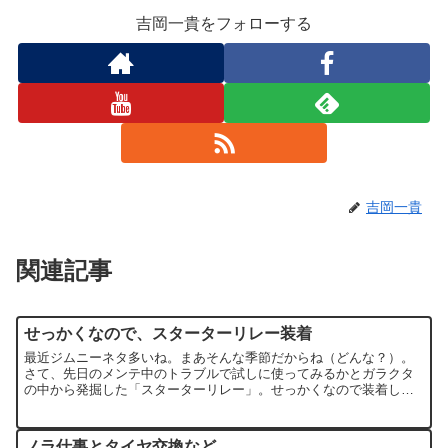
吉岡一貴をフォローする
吉岡一貴
関連記事
せっかくなので、スターターリレー装着
最近ジムニーネタ多いね。まあそんな季節だからね（どんな？）。
さて、先日のメンテ中のトラブルで試しに使ってみるかとガラクタ
の中から発掘した「スターターリレー」。せっかくなので装着して
みることにしました。先日も書いた通り、JA11は電力供給に弱...
ノラ仕事とタイヤ交換など