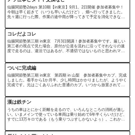
仙腸関節塾2days 第10期【in東京】9月1、2日開催 参加者募集中！
今朝は早く起きて（いつも早いんだけど）、畑へ行ってきました。
先々週に行った際、作業の途中雨が降ってきて予定を消化できなか
ったので、その続き。ワイルドに育ち放題の房の摘...
コレだよコレ
仙腸関節塾第三期 in東京 7月3日開講！参加者募集中です。厳しい
第三者の視点で見た場合、原付が公道を流れに沿ってそれなりの速
度で走るのは、違法ではあるが、不適切ではないものと思われマス
ゾエ。こんにちは、生活資金をちょくちょく趣味に流用して...
ついに完成編
仙腸関節塾第三期 in東京 第四期 in 山梨 参加者募集中カブ、完成
しました。着手から1か月半、少し時間はかかりましたが、ようやく
完成です。元はごくありふれた普通のカブ。いつから放置されてい
たかは定かではありませんが、21年間で3万キロ走...
漢は鉄チン
うちの車はとにかく距離を走るので、いろんなところの消耗が激し
い。いまメインで使っている車両は乗り始めて6年半くらいだけど、
すでに13万キロである（もう乗りつぶすしかないよぅ）。これから
静岡へ週2回往復することを考えると、今後走行距離は飛躍的...