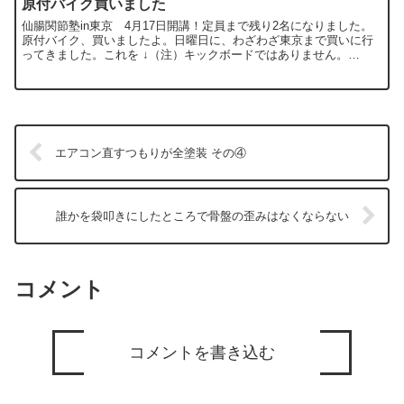
原付バイク買いました
仙腸関節塾in東京 4月17日開講！定員まで残り2名になりました。
原付バイク、買いましたよ。日曜日に、わざわざ東京まで買いに行
ってきました。これを ↓（注）キックボードではありません。
ZOOMERかな？あれ？シートがないから立って乗るやつな...
エアコン直すつもりが全塗装 その④
誰かを袋叩きにしたところで骨盤の歪みはなくならない
コメント
コメントを書き込む