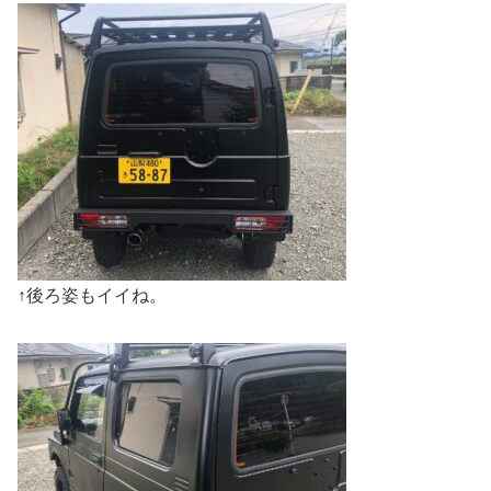
↑後ろ姿もイイね。