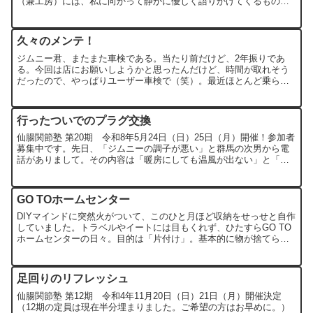
（兼工房）には、私に向かって静かに優しく語りかけてくるものが
います。そう、その正体はこいつ、カブです。そんなバカなと思わ
れ...
久々のメンテ！
ジムニー君、またまた車検である。当たり前だけど、2年振りであ
る。今回は店にお願いしようかと思ったんだけど、時間が取れそう
だったので、やっぱりユーザー車検で（笑）。最近ほとんど乗らな
くなってしまったし、オイル交換以外メンテもあまりしていない
の...
行ったついでのプラグ交換
仙腸関節塾 第20期 令和8年5月24日（日）25日（月）開催！参加者
募集中です。先日、「ジムニーの調子が悪い」と群馬の次男から電
話がありまして。その内容は「暖房にしても温風が出ない」と「高
回転域の吹け上りが悪い」という二点。暖房の方は昔あ...
GO TOホームセンター
DIYマインドに突然火がついて、このひと月ほど収納をせっせと自作
していました。トラベルやイートには目もくれず、ひたすらGO TO
ホームセンターの日々。目的は「片付け」。基本的に物が捨てられ
ない性格でガラクタが増える一方の我が家（ていうかオレ...
足回りのリフレッシュ
仙腸関節塾 第12期 令和4年11月20日（日）21日（月）開催決定
（12期の定員は現在半分埋まりました。ご希望の方はお早めに。）