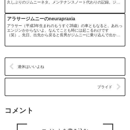
久しぶりのジムニーネタ。メンテナンスノート代わりの記録。ジム
ニー君、いまでは私が乗ることはほとんどなく、主に...
アラサージムニーのneurapraxia
アラサー（平成3年生まれのもうすぐ28歳）の車ともなると、あれっ
エンジンかからないよ、なんてことも時には起こるわけです
（笑）。先日、出先から戻ると長男がジムニーに乗り込んで出かけ
ようとしているのですが、なんか様子が変。どうやら暖機後に出発
し...
連休はいいよね
プライド
コメント