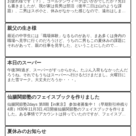
お疲れ様です（？）。ゴールデンウィークはいかがでしたか？先日
も書きましたが、我が家は長男は部活（後半二日は山のような課
題）、二男はスポ小と、休みがなかった感じなので、遠出はしませ
んでした。連休中は長男の部活（吹奏楽部）の定期演奏会を聴きに
行...
親父の生き様
最近の中学生には「職場体験」なるものがあり、まあ多くは身内の
職場へ見学に行くのだろうけど、うちの二男もこの夏休みの課題に
それがあって、親の仕事を見学した、ということにしたので
（？）、それを手伝った。手伝ったというのは、その体験記のよう
なもの...
本日のスーパー
午後3時過ぎ、スーパーがすっからかん。たぶん入荷もなかったんだ
ろうね。それでもうちはスーパーへ行けるだけまだまし。火曜日に
また雪マーク。大丈夫だろうか・・・。
仙腸関節塾のフェイスブックを作りました
仙腸関節塾2days 第8期【in東京】 参加者募集中！（早期割引枠残り
4席）H30年11月3日,4日開催仙腸関節塾のフェイスブックを作りま
した。ある事情でアカウントは持っていたのですが、フェイスブッ
クなんて面倒なことやるもんか、とずっと放...
夏休みのお知らせ