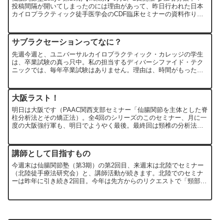
投稿間隔が開いてしまったのには理由があって、昨日行われた日本
カイロプラクティック徒手医学会のCDF臨床セミナーの資料作りに
追われていたからです。5時間の講演時間で仙腸...
サブラクセーションってなに？
先週今週と、ユニバーサルカイロプラクティック・カレッジの学生
は、卒業試験の真っ只中。私の担当するディバーシファイド・テク
ニックでは、毎年卒業試験はありません。理由は、時間がもったい
ないから。試験なんかいらない、と思っているわけではないけ
ど、...
大阪ラスト！
明日は大阪です（PAAC関西支部セミナー「仙腸関節を主体とした脊
柱分析法とその矯正法）。全4回のシリーズのこのセミナー、月に一
度の大阪強行軍も、明日でようやく最後。最終回は頸椎の分析法
と、これまでの総復習の予定。しかし大阪にたどり着けるかど...
講師として目指すもの
今週末は仙腸関節塾（第3期）の第2回目、来週末は北陸でセミナー
（北陸徒手療法研究会）と、講師活動が続きます。北陸でのセミナ
ーは昨年に引き続き2回目。今年は先方からのリクエストで「頸部上
肢の臨床」をテーマに講義を行います。私の講義は、ほとんど...