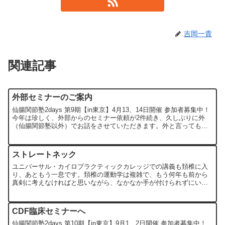
吉岡一貴
関連記事
外部セミナーのご案内
仙腸関節塾2days 第9期【in東京】4月13、14日開催 参加者募集中！
今年は珍しく、外部からのセミナー依頼が2件続き、久しぶりに外
（仙腸関節塾以外）でお話をさせていただきます。外と言っても一
つは所属する日本カイロプラクティック徒手医学...
ストレートネック
ユニバーサル・カイロプラクティックカレッジでの講義も頚椎に入
り、あともう一息です。頚椎の運動学は複雑で、もう何年も前から
真剣に考えなければと思いながら、なかなか手が付けられずにいま
す。先日はストレートネックに関する疑問（いちゃもん？）の話
を...
CDF臨床セミナーへ
仙腸関節塾2days 第10期【in東京】9月1、2日開催 参加者募集中！