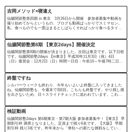
吉岡メソッド×寝違え
仙腸関節塾第四期 in 東京 3月26日から開催 参加者募集中動画を
撮り始めてからというもの、ブログも動画ばっかりでスミマセン。
私、食べものでも一度はまるとしばらくそればっかり食べるタイプ
です。そして首の痛みに対する患部への直接的なアプロー...
仙腸関節塾第8期 【東京2days】開催決定
仙腸関節塾第8期の開催が決まりました。次回は東京です。以下日程
です。仙腸関節塾2days 【in東京】平成30年11月3日（祝）4日
（日）復習会：12月2日（日）時間一日目：午前10～午後7時二日
目：午前9時～午後5時復習会：午前10時～午...
終盤ですね
シルバーウィークも終わり、今年もいよいよ終盤に入ってきました
ね。仙腸関節塾も、今週末で3回目。こちらも終盤です。やり残し感
を出さないため、日々スライドチェックに追われています。これま
でセミナーや講義で使用してきたパワポのスライドは90枚程度...
検証動画
仙腸関節塾2days 第6期東京・第7期大阪 参加者募集中！【東京】 早
期割引枠 満席となりました。定員まで残り6名です。【大阪】 早期
割引枠 残り3名です。昨年末から「脊柱への新たな挑戦をしてい