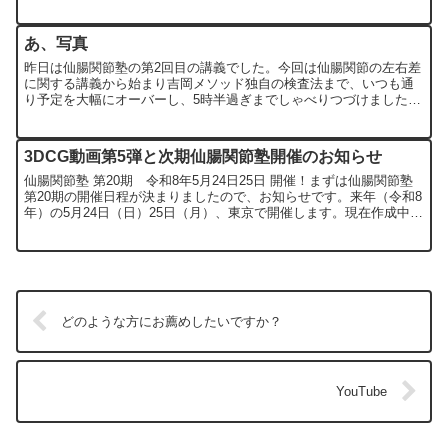
る」ということを何度か紹介したところ、仙腸関...
あ、写真
昨日は仙腸関節塾の第2回目の講義でした。今回は仙腸関節の左右差
に関する講義から始まり吉岡メソッド独自の検査法まで、いつも通
り予定を大幅にオーバーし、5時半過ぎまでしゃべりつづけました。
前回の理論を踏まえた今回の左右差に関する講義ですが、内容...
3DCG動画第5弾と次期仙腸関節塾開催のお知らせ
仙腸関節塾 第20期 令和8年5月24日25日 開催！まずは仙腸関節塾
第20期の開催日程が決まりましたので、お知らせです。来年（令和8
年）の5月24日（日）25日（月）、東京で開催します。現在作成中の
動画も活用し、より分かりやすくお伝えでき...
どのような方にお薦めしたいですか？
YouTube