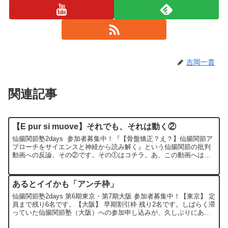
吉岡一貴
関連記事
【E pur si muove】それでも、それは動く②
仙腸関節塾2days 参加者募集中！『【骨盤矯正？え？】仙腸関節ア
プローチをサイエンスと神経から読み解く』という仙腸関節の批判
動画への反論、その②です。その①はコチラ。あ、この動画へはオ
タクとして反論しますが、DNMを批判するものではあり...
あるとイイかも「アンチ枠」
仙腸関節塾2days 第6期東京・第7期大阪 参加者募集中！【東京】 定
員まで残り6名です。【大阪】 早期割引枠 残り2名です。しばらく滞
っていた仙腸関節塾（大阪）への参加申し込みが、久しぶりにあり
ました。大阪会場の早期割引枠、残り2名です...