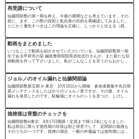
再受講について
仙腸関節塾の第一期を終え、今後の展開なども考えています。その
前に、まず、この塾の役割と私自身の目的を再確認してみました。
とにかく優先すべきはこの理論を正確に、しっかりと伝える（残し
ていく）ということ。そのためには、ただ続ければよい、という
も...
動画をまとめました
いつもここで動画を紹介させていただいている、仙腸関節塾第一期
生である甲府市の栞 鍼灸整骨院院長岩松忠行さんが、また新たな症
例動画を作って下さいました。私がこんなことを言うのもおかしい
ですけど（笑）、少しまとまってきましたので、それらを紹介す...
ジョルノのオイル漏れと仙腸関節論
仙腸関節塾第五期 in 東京 10月15日から開催 参加者募集中先日簡
易メンテナンスをしたばかりのジョルノ君ですが、その後、オイル
漏れを発見したのです。駐輪場にオイルのシミを見つけ、しげしげ
と眺めてみると、クランクケースの後部あたりからギヤ...
捻挫後は骨盤のチェックを
仙腸関節塾in東京 4月17日開講！定員まで残り2名になりました。
私は部位に限らず急性期の症状は割と得意でして、足関節の捻挫も
そのうちの一つです。捻挫の場合、一般の外傷論では急性期には安
静が基本で、患部の矯正を行うことはないのですが、急性期...