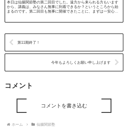
本日は仙腸関節塾の第二回目でした。遠方から来られる方もいます
から、講義は、みなさん無事に到着できるか？というところから始
まるのです。第二回目も無事に開催できたことに、まずは一安心。
さて、本日の冒頭でも話しましたが、ぼくは、その理論が信じら
れ...
第11期終了！
今年もよろしくお願い申し上げます
コメント
コメントを書き込む
ホーム
仙腸関節塾