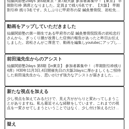
仙腸関節塾2days 第6期東京・第7期大阪 参加者募集中！【東京】 早
期割引枠 満席となりました。定員まで残り6名です。【大阪】 早期
割引枠 残り3名です。久しぶりに甲府市の栞 鍼灸整骨院、岩松先生
の動画です（岩松先生の他の動画はこちら）...
動画をアップしていただきました
仙腸関節塾の第一期生である甲府市の栞 鍼灸整骨院院長の岩松忠行
さんから、ぎっくり腰が改善した症例の報告があったと昨日お伝え
しました。岩松さんがご厚意で、動画を編集しyoutubeにアップして
くれました。しかも最後にCMまで付けて・・・。かた...
前田滋先生からのアシスト
仙腸関節塾2days 第8期【in東京】 参加者募集中！（早期割引枠残り
4席）H30年11月3日,4日開催先日の大阪2daysに厚かましくもご招待
した前田滋先生から、思いがけず強力なアシストが届きました。あ
りがたいことに前田先生も吉岡メソッ...
新たな視点を加える
少し視点を加えてみるだけで、見え方ががらりと変わってしまうこ
とがありますね。私も最近そんな経験をしています。これまでの視
点を一変させてしまうということではなく、少し付け加えるだけ
で、視野が変わります。見えなかったものが見えてきます。なるべ
く...
疑え