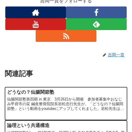
吉岡一貴をフォローする
吉岡一貴
関連記事
どうなの？仙腸関節塾
仙腸関節塾第四期 in 東京 3月26日から開催 参加者募集中おなじ
み甲府市の栞 鍼灸整骨院院長岩松忠行先生が、「どうなの？仙腸関
節塾」という動画をyoutubeにアップしてくれました。岩松先生は仙
腸関節塾の第一期生で、私とはもともと知り合...
論理という共通構造