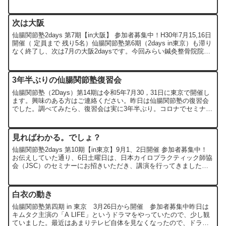
シャル】が開催されました。これは7月に行った...
次は大阪
仙腸関節塾2days 第7期【in大阪】 参加者募集中！H30年7月15,16日
開催（ 定員まで 残り5名）仙腸関節塾第6期（2days in東京）も滞り
なく終了し、次は7月の大阪2daysです。今回みらい鍼灸整骨院院
長、柳 永善先生のご協...
3年半ぶりの仙腸関節塾復習会
仙腸関節塾（2Days）第14期は令和5年7月30，31日に東京で開催し
ます。興味のある方はご連絡ください。昨日は仙腸関節塾の復習会
でした。調べてみたら、復習会は実に3年半ぶり。コロナでセミナー
自体休止していたので当たり前ですが、時間が経つ...
見ればわかる。でしょ？
仙腸関節塾2days 第10期【in東京】9月1、2日開催 参加者募集中！
お伝えしていた通り、6日土曜日は、日本カイロプラクティック師協
会（JSC）のセミナーにお招きいただき、講演を行ってきました。
タイトルは『骨盤を「見る」「観る」「診る」...
白衣の動き
仙腸関節塾第四期 in 東京 3月26日から開催 参加者募集中昨日は
キムタク主演の「A LIFE」というドラマをやっていたので、少し観
ていました。最近はあまりテレビ自体を見なくなったので、ドラマ