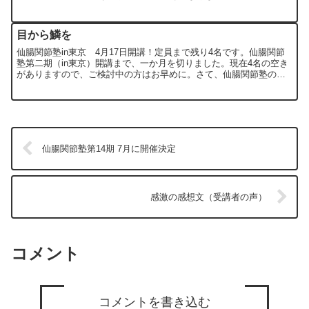
をじっくり観る機会もなくなってしまいましたが、...
目から鱗を
仙腸関節塾in東京 4月17日開講！定員まで残り4名です。仙腸関節
塾第二期（in東京）開講まで、一か月を切りました。現在4名の空き
がありますので、ご検討中の方はお早めに。さて、仙腸関節塾の講
義は、その7割以上（8割近いかな）が座学です。実技...
仙腸関節塾第14期 7月に開催決定
感激の感想文（受講者の声）
コメント
コメントを書き込む