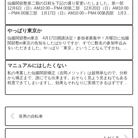
仙腸関節塾第二期の日程を下記の通り変更いたしました。第一部
12月6日（日）AM10:00～PM4:00第二部 12月20日（日）AM10:00
～PM4:00第三部 1月17日（日）AM10:00～PM4:00第四部 1月31
日（日）AM1...
やっぱり東京か
仙腸関節塾in東京 4月17日開講決定！参加者募集中！月曜日に仙腸
関節塾in東京の告知をしたばかりですが、すでに数名の参加申込み
をいただきました。やっぱり「東京」ということなんですかね。今
回この企画が実現できたのは、ここでの記事がきっかけで...
マニュアルにはしたくない
私の考案した仙腸関節矯正（吉岡メソッド）は超簡単なので、分析
から矯正まで、誰にでも出来ます。おそらく見よう見まねでもある
程度できてしまいますし、効果もそれなりに実感できるはずです。
しっかりと学べば、かなり高いレベルで再現可能な方法論である
と...
長男の自転車
もがく力