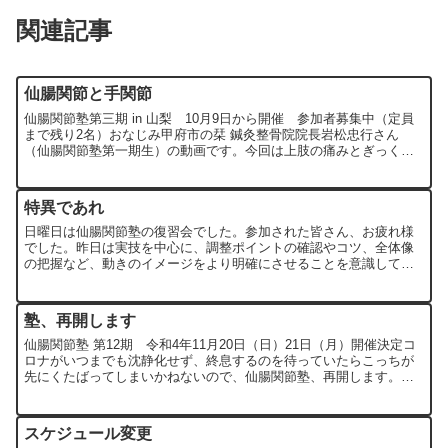
関連記事
仙腸関節と手関節
仙腸関節塾第三期 in 山梨 10月9日から開催 参加者募集中（定員
まで残り2名）おなじみ甲府市の栞 鍼灸整骨院院長岩松忠行さん
（仙腸関節塾第一期生）の動画です。今回は上肢の痛みとぎっくり
腰。積極的に活用していただき、とてもうれしいです。岩...
特異であれ
日曜日は仙腸関節塾の復習会でした。参加された皆さん、お疲れ様
でした。昨日は実技を中心に、調整ポイントの確認やコツ、全体像
の把握など、動きのイメージをより明確にさせることを意識して復
習を行いました。今日からまた「局所を捉えながら全体を観る」
と...
塾、再開します
仙腸関節塾 第12期 令和4年11月20日（日）21日（月）開催決定コ
ロナがいつまでも沈静化せず、終息するのを待っていたらこっちが
先にくたばってしまいかねないので、仙腸関節塾、再開します。中
止を余儀なくされてから2年半、前回の開催からは実に...
スケジュール変更