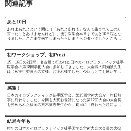
関連記事
あと10日
あれよあれよという間に（「あれよあれよ」なんて生まれてこの方
言ったことありませんけど）、徒手医学会本番まであと10日程とな
りました。ここまで来てしまったらいまさらジタバタしたところで
何も変わらないでしょうから（ていうか変えられないので）、も...
初ワークショップ、初Prezi
15、16日の2日間、名古屋で行われた日本カイロプラクティック徒手
医学会の第18回学術大会に参加してきました。大会長の阿知波先生
はじめ実行委員会の皆様、お疲れ様でした。今回もとても良い学術
大会であったと思います。私は初日のワークショップを、...
感謝！
日本カイロプラクティック徒手医学会、第15回学術大会が、昨日無
事に終わりました。今回も大変お世話になった第12回大会の大会長
を務められた福岡の荒木寛志先生から、初日に「終わった時には
『無の境地』になりますよ」と言われたのですが、その時にはあ...
結局今年も
昨年の日本カイロプラクティック徒手医学会学術大会大会長の大役