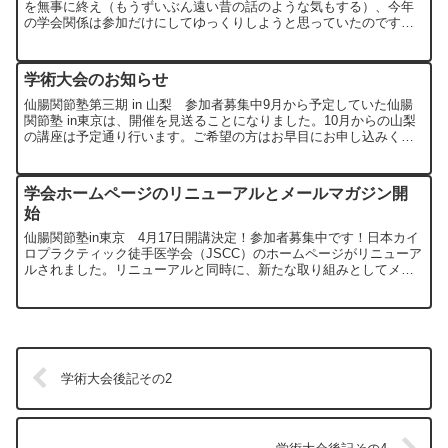
を無事に終え（もうずいぶん遠い昔の話のような気もする）、今年
の学会関係は参加だけにしてゆっくりしようと思っていたのです
が、結局また研究発表を行うことになってしまったのでした。なか
な...
学術大会のお知らせ
仙腸関節塾第三期 in 山梨 参加者募集中9月から予定していた仙腸
関節塾 in東京は、開催を見送ることになりました。10月からの山梨
の講座は予定通り行います。ご希望の方はお早目にお申し込みくだ
さい。8月もあとわずかとなり、今年も後半に突入し...
学会ホームページのリニューアルとメールマガジン開
始
仙腸関節塾in東京 4月17日開講決定！参加者募集中です！日本カイ
ロプラクティック徒手医学会（JSCC）のホームページがリニューア
ルされました。リニューアルと同時に、新たな取り組みとしてメー
ルマガジンの配信が始まりました。興味のある方は登録...
学術大会後記その2