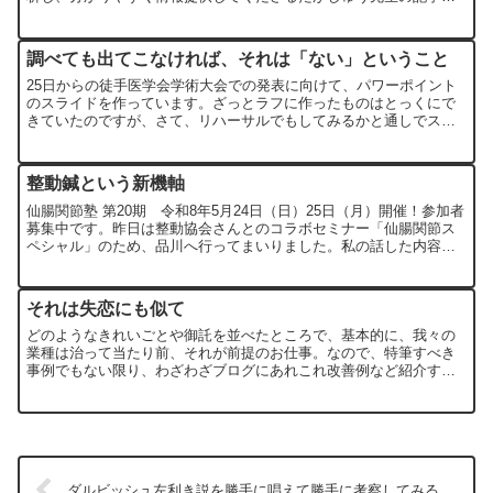
は、とても勉強になります。そしてこの糖質制限、知れば知...
調べても出てこなければ、それは「ない」ということ
25日からの徒手医学会学術大会での発表に向けて、パワーポイント
のスライドを作っています。ざっとラフに作ったものはとっくにで
きていたのですが、さて、リハーサルでもしてみるかと通しでスラ
イドショーをしてみると、どうにも時間内に収まらない。通常の...
整動鍼という新機軸
仙腸関節塾 第20期 令和8年5月24日（日）25日（月）開催！参加者
募集中です。昨日は整動協会さんとのコラボセミナー「仙腸関節ス
ペシャル」のため、品川へ行ってまいりました。私の話した内容は
いつもと同じなので、詳細は割愛。今回は整動鍼につい...
それは失恋にも似て
どのようなきれいごとや御託を並べたところで、基本的に、我々の
業種は治って当たり前、それが前提のお仕事。なので、特筆すべき
事例でもない限り、わざわざブログにあれこれ改善例など紹介する
必要はないと私は考えている。とはいえ、全てがうまくいくほど
生...
ダルビッシュ左利き説を勝手に唱えて勝手に考察してみる