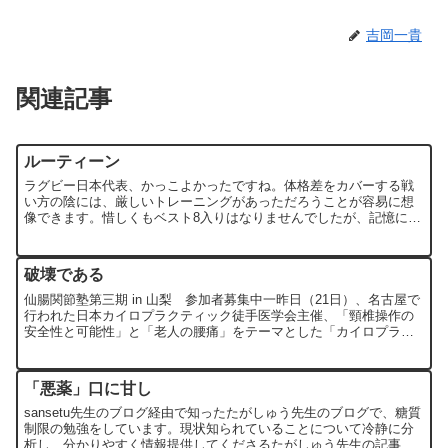
吉岡一貴
関連記事
ルーティーン
ラグビー日本代表、かっこよかったですね。体格差をカバーする戦
い方の陰には、厳しいトレーニングがあっただろうことが容易に想
像できます。惜しくもベスト8入りはなりませんでしたが、記憶に残
る戦いでした。今回なんといっても目立っていたのは五郎丸選手...
破壊である
仙腸関節塾第三期 in 山梨 参加者募集中一昨日（21日）、名古屋で
行われた日本カイロプラクティック徒手医学会主催、「頸椎操作の
安全性と可能性」と「老人の腰痛」をテーマとした「カイロプラク
ティック・ディスカッション・フォーラム（CDF）」に...
「悪薬」口に甘し
sansetu先生のブログ経由で知ったたがしゅう先生のブログで、糖質
制限の勉強をしています。現状知られていることについて冷静に分
析し、分かりやすく情報提供してくださるたがしゅう先生の記事