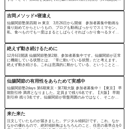
中で、「今は基本に忠実にポイントに圧を強くかけ...
吉岡メソッド×寝違え
仙腸関節塾第四期 in 東京 3月26日から開催 参加者募集中動画を
撮り始めてからというもの、ブログも動画ばっかりでスミマセン。
私、食べものでも一度はまるとしばらくそればっかり食べるタイプ
です。そして首の痛みに対する患部への直接的なアプロー...
絶えず動き続けるために
12月6日開講 仙腸関節塾第2期、参加者募集中です。仙腸関節が正常
に機能している状態とは、「常に動いている状態」だと考えます。
絶えず動き続ける。これは意識的に動かしている、ということとは
違います。じっとしている時や寝ている時にも「間断なく動...
仙腸関節の有用性をあらためて実感中
仙腸関節塾2days 第6期東京・第7期大阪 参加者募集中！【東京】 早
期割引枠 満席となりました。定員まで残り6名です。【大阪】 早期
割引枠 残り3名です。仙腸関節が骨盤周囲のみではなく、そこから
遠く離れた様々な症状に関連しているというこ...
来た来た
注文していたものが届きました。デジタル傾斜計です。これ、なか
なかの優れもので、絶対傾斜角はもちろんのこと、任意の基準点を0