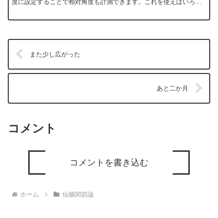
度に設定することで相対角度も計測できます。これを使えばいろん
なことが出来ますね。日曜大工とか。いーえ、そんなことのため...
また少し広がった
あと二か月
コメント
コメントを書き込む
ホーム
仙腸関節論