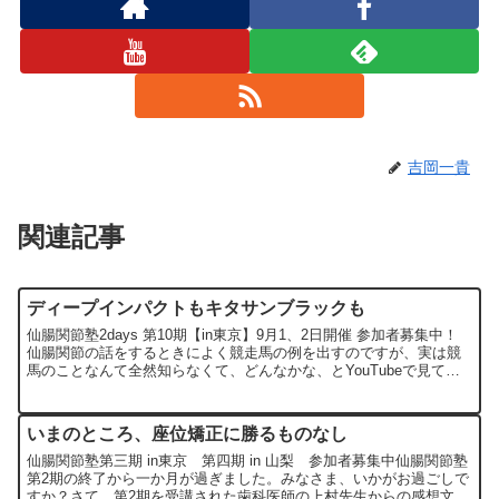
吉岡一貴
関連記事
ディープインパクトもキタサンブラックも
仙腸関節塾2days 第10期【in東京】9月1、2日開催 参加者募集中！
仙腸関節の話をするときによく競走馬の例を出すのですが、実は競
馬のことなんて全然知らなくて、どんなかな、とYouTubeで見てみ
たんです。古めで画質が鮮明ではない動画が...
いまのところ、座位矯正に勝るものなし
仙腸関節塾第三期 in東京 第四期 in 山梨 参加者募集中仙腸関節塾
第2期の終了から一か月が過ぎました。みなさま、いかがお過ごしで
すか？さて、第2期を受講された歯科医師の上村先生からの感想文の