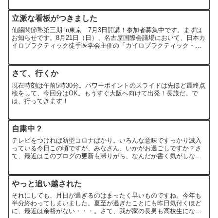
と、...
立派な看板がつきました
仙腸関節塾第三期 in東京 7月3日開講！参加者募集中です。まずは
お知らせです。8月21日（日）、名古屋国際会議場において、日本カ
イロプラクティック徒手医学会主催の「カイロプラクティック・デ
ィスカッション・フォーラム（CDF）」が開催されま...
さて、行くか
現在時刻は午前5時30分。パワーポイントのスライドは先ほど最終点
検をして、今回分はOK。もうすぐ大阪へ向けて出発！長旅だ。で
は、行ってきます！
自粛中？
テレビをつければ新型コロナばかり。いろんな意味ですっかり滅入
っている今日この頃ですが、みなさん、いかがお過ごしですか？さ
て、最近はこのブログの更新も滞りがち、なんだか書く気がしない
のです。でもフェイスブックには時々投稿しています。これをご
覧...
やっと追い越された
それにしても、月日が過ぎるのはまったく早いものですね。今年も
半分終わってしまいました。夏至が過ぎたことにも昨日気付くほど
に、最近は余裕がない・・・。さて、我が家の長男も高校生にな