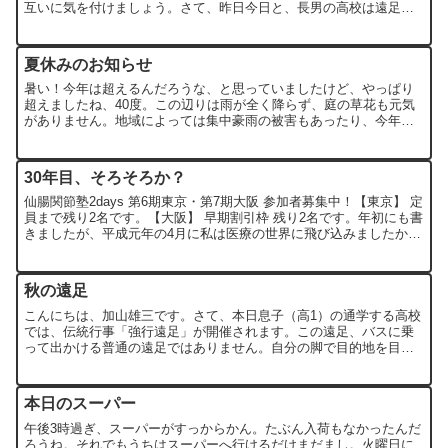
互いに気を付けましょう。さて、昨日今日と、長男の高校は遠足で
した。これは昨年も紹介しましたが、100km（甲府～長野県の小...
夏休みのお知らせ
暑い！今年は超えるんだろうな、と思っていましたけど、やっぱり
超えましたね、40度。この辺りは雨が全く降らず、庭の草花も元気
がありません。地域によっては集中豪雨の被害もあったり、今年は
明らかに異常気象ですね（異常だ異常だと言っておかないと、こ...
30年目、そろそろか？
仙腸関節塾2days 第6期東京・第7期大阪 参加者募集中！【東京】 定
員まで残り2名です。【大阪】 早期割引枠 残り2名です。年初にも書
きましたが、平成元年の4月に私は医療の世界に飛び込みましたか
ら、今月でめでたく30年目に入りました。そ...
秋の遠足
こんにちは、加山雄三です。さて、本日息子（高1）の通学する高校
では、伝統行事「強行遠足」が開催されます。この遠足、バスに乗
って出かける普通の遠足ではありません。自分の脚で目的地を目指
します。山梨には昔から高校生が長距離を走るという伝統行事が...
本日のスーパー
午後3時過ぎ、スーパーがすっからかん。たぶん入荷もなかったんだ
ろうね。それでもうちはスーパーへ行けるだけまだまし。火曜日に