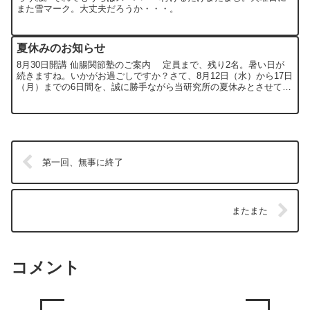
また雪マーク。大丈夫だろうか・・・。
夏休みのお知らせ
8月30日開講 仙腸関節塾のご案内 定員まで、残り2名。暑い日が
続きますね。いかがお過ごしですか？さて、8月12日（水）から17日
（月）までの6日間を、誠に勝手ながら当研究所の夏休みとさせてい
ただきます。夏休み期間中は、基本的に電話には出...
第一回、無事に終了
またまた
コメント