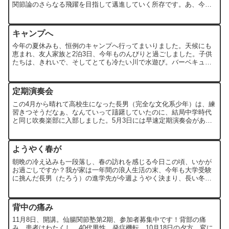
関節論のさらなる飛躍を目指して邁進していく所存です。あ、今年
はちょっと年賀状スルーしちゃってます。出さなかった方を忘れ
て...
キャンプへ
今年の夏休みも、恒例のキャンプへ行ってまいりました。天候にも
恵まれ、友人家族と2泊3日、今年ものんびりと過ごしました。子供
たちは、きれいで、そしてとても冷たい川で水遊び。バーベキュー
や焼きマシュマロ今年の猛暑が信じられないくらい気温が下がる...
定期演奏会
この4月から晴れて高校生になった長男（完全な文化系少年）は、練
習きつそうだなぁ、なんていって躊躇していたのに、結局中学時代
と同じ吹奏楽部に入部しました。5月3日には早速定期演奏会がある
そうです。まだ入部ほやほやの一年坊主ですので、長男が出る...
ようやく春が
朝晩の冷え込みも一段落し、春の訪れを感じる今日この頃、いかが
お過ごしですか？我が家は一年間の浪人生活の末、今年も大学受験
に挑んだ長男（たろう）の進学先が今週ようやく決まり、長い冬が
明けたような今年の春です。センター試験から始まり、昨年は全
敗...
背中の痛み
11月8日、開講。仙腸関節塾第2期、参加者募集中です！背部の痛
み。患者はわたくし。40代男性。発症機転。10月18日の夕方、変に