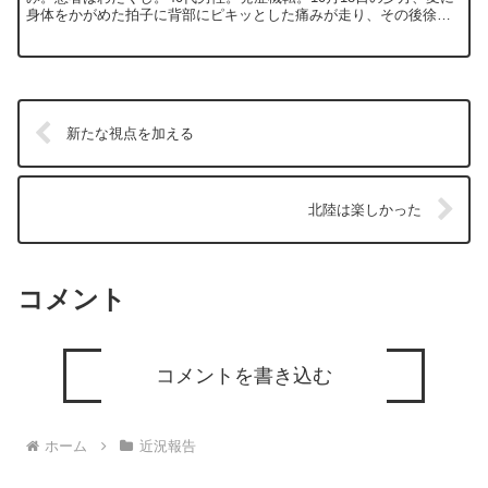
身体をかがめた拍子に背部にピキッとした痛みが走り、その後徐々
に悪化。右背部第五肋間付近の自発痛。表面ではなく深部...
新たな視点を加える
北陸は楽しかった
コメント
コメントを書き込む
ホーム
近況報告