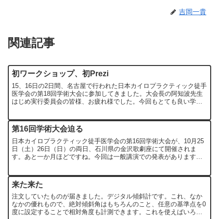
吉岡一貴
関連記事
初ワークショップ、初Prezi
15、16日の2日間、名古屋で行われた日本カイロプラクティック徒手
医学会の第18回学術大会に参加してきました。大会長の阿知波先生
はじめ実行委員会の皆様、お疲れ様でした。今回もとても良い学術
大会であったと思います。私は初日のワークショップを、...
第16回学術大会迫る
日本カイロプラクティック徒手医学会の第16回学術大会が、10月25
日（土）26日（日）の両日、石川県の金沢歌劇座にて開催されま
す。あと一か月ほどですね。今回は一般講演での発表がありますの
で、いまはその準備でパワーポイントのスライド作りをして...
来た来た
注文していたものが届きました。デジタル傾斜計です。これ、なか
なかの優れもので、絶対傾斜角はもちろんのこと、任意の基準点を0
度に設定することで相対角度も計測できます。これを使えばいろん