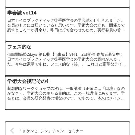
なことが出来ますね。日曜大工とか。いーえ、そんなことのため...
学会誌 vol.14
日本カイロプラクティック徒手医学会の学会誌が刊行されました。
会員のもとには届いていると思います。学術大会の方も、開催まで
残すところ一か月余り。昨日は打ち合わせのため、実行委員の若林
先生とともに、会場のきゅりあんへ行ってきました。美品などの
申...
フェス的な
仙腸関節塾2days 第10期【in東京】9月1、2日開催 参加者募集中！
日本カイロプラクティック徒手医学会の学術大会の案内が来まし
た。今年は豪華ですね。フェス的な（笑）。 これほど豪華なライン
ナップは、今後ないかもしれません。是非参加しま...
学術大会後記その4
刺激的なワークショップの次は、一般講演（正確には「口演」なの
かな？）。学術大会の主たる目的は、この一般講演にあります。学
会とは、会員の研究発表の場なのです。ですので、本来はメインで
あるこのセクションを中心にレポートしなければいけません。し
か...
「きケンじ−シン」チャン セミナー